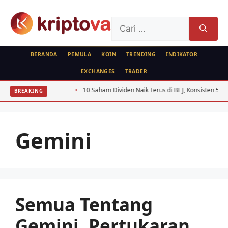
Langsung
ke
Cari
isi
untuk:
BERANDA
PEMULA
KOIN
TRENDING
INDIKATOR
EXCHANGES
TRADER
Token PoS 2026
10 Saham Dividen Naik Terus di BEJ, Konsisten 5 Tahun
BREAKING
Gemini
Semua Tentang
Gemini, Pertukaran