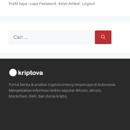
Profil Saya
·
Lupa Password
·
Kirim Artikel
·
Logout
Cari
untuk:
Portal berita & analisis cryptocurrency terpercaya di Indonesia.
Menyediakan informasi terkini seputar Bitcoin, altcoin,
blockchain, DeFi, dan dunia kripto.