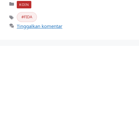
Kategori
KOIN
FIDA
Tag
Tinggalkan komentar