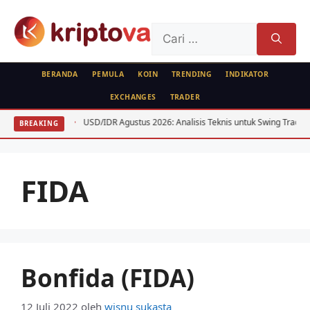
Langsung
ke
Cari
isi
untuk:
BERANDA
PEMULA
KOIN
TRENDING
INDIKATOR
EXCHANGES
TRADER
BTC ETH
USD/IDR Agustus 2026: Analisis Teknis untuk Swing Trader
BREAKING
FIDA
Bonfida (FIDA)
12 Juli 2022
oleh
wisnu sukasta