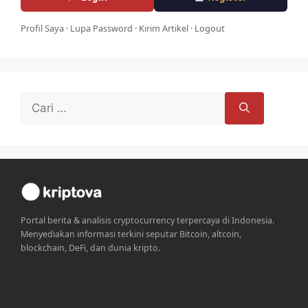
Profil Saya
·
Lupa Password
·
Kirim Artikel
·
Logout
Cari
untuk:
Portal berita & analisis cryptocurrency terpercaya di Indonesia.
Menyediakan informasi terkini seputar Bitcoin, altcoin,
blockchain, DeFi, dan dunia kripto.