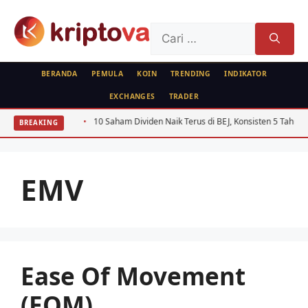
Langsung
ke
Cari
isi
untuk:
BERANDA
PEMULA
KOIN
TRENDING
INDIKATOR
EXCHANGES
TRADER
 PoS 2026
10 Saham Dividen Naik Terus di BEJ, Konsisten 5 Tahun
BREAKING
EMV
Ease Of Movement
(EOM)