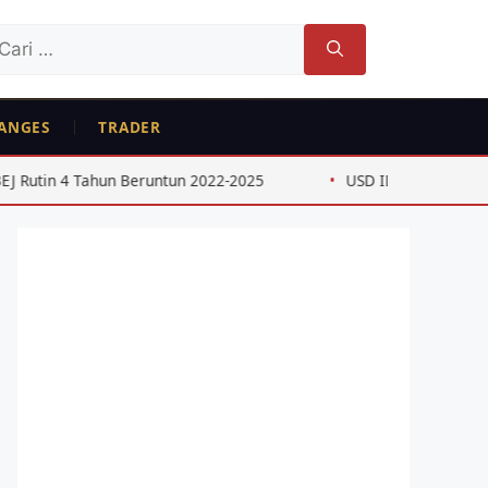
ri
tuk:
ANGES
TRADER
n 4 Tahun Beruntun 2022-2025
USD IDR 2026: Dampak Keb