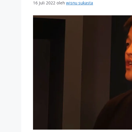
16 Juli 2022
oleh
wisnu sukasta