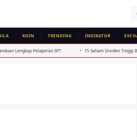
Ca
un
ULA
KOIN
TRENDING
INDIKATOR
EXCH
 Lengkap Pelaporan SPT
15 Saham Dividen Tinggi BEJ Ruti