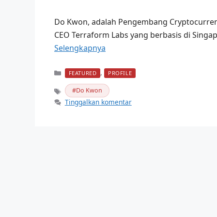
Do Kwon, adalah Pengembang Cryptocurrency
CEO Terraform Labs yang berbasis di Singapu
Selengkapnya
Kategori
,
FEATURED
PROFILE
Do Kwon
Tag
Tinggalkan komentar