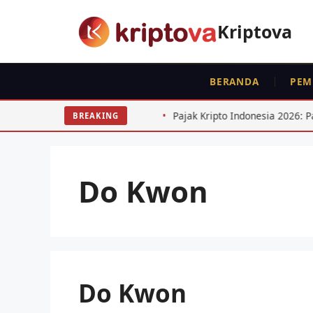
Langsung
ke
Kriptova
isi
BERANDA
PEM
ari Consumer Goods
Pajak Kripto Indonesia 2026: Panduan
BREAKING
Do Kwon
Do Kwon