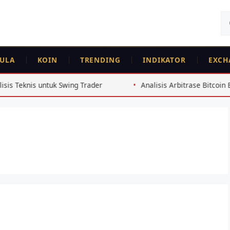
Ca
un
ULA
KOIN
TRENDING
INDIKATOR
EXCH
s untuk Swing Trader
Analisis Arbitrase Bitcoin Exchange