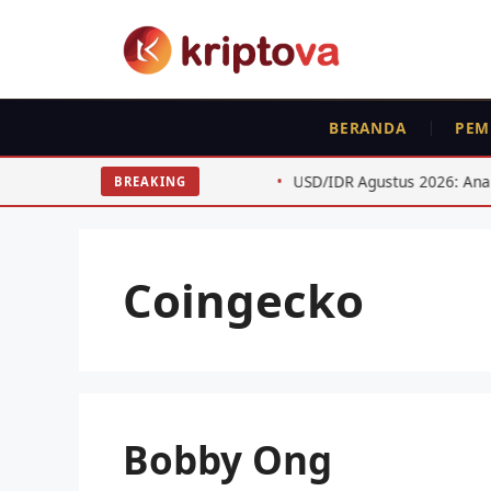
Langsung
ke
isi
BERANDA
PEM
lisih Harga BTC ETH
USD/IDR Agustus 2026: Analisis Tekni
BREAKING
Coingecko
Bobby Ong