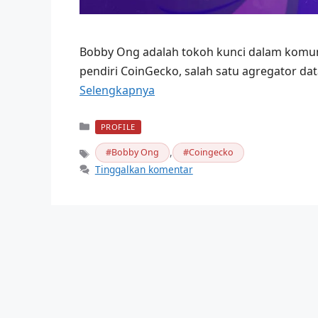
Bobby Ong adalah tokoh kunci dalam komuni
pendiri CoinGecko, salah satu agregator dat
Selengkapnya
Kategori
PROFILE
,
Bobby Ong
Coingecko
Tag
Tinggalkan komentar