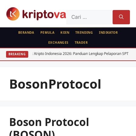
Langsung
ke
Cari
isi
untuk:
BERANDA
PEMULA
KOIN
TRENDING
INDIKATOR
EXCHANGES
TRADER
Pajak Kripto Indonesia 2026: Panduan Lengkap Pelaporan SPT
BREAKING
BosonProtocol
Boson Protocol
(BOSON)