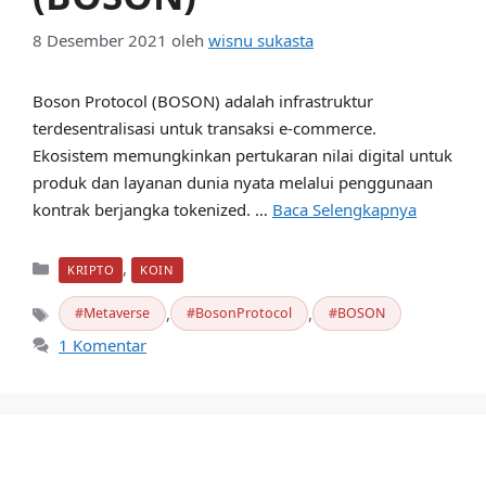
8 Desember 2021
oleh
wisnu sukasta
Boson Protocol (BOSON) adalah infrastruktur
terdesentralisasi untuk transaksi e-commerce.
Ekosistem memungkinkan pertukaran nilai digital untuk
produk dan layanan dunia nyata melalui penggunaan
kontrak berjangka tokenized. …
Baca Selengkapnya
Kategori
,
KRIPTO
KOIN
,
,
Metaverse
BosonProtocol
BOSON
Tag
1 Komentar