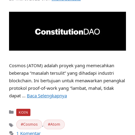
Cosmos (ATOM) adalah proyek yang memecahkan
beberapa “masalah tersulit” yang dihadapi industri
blockchain. Ini bertujuan untuk menawarkan penangkal
protokol proof-of-work yang “lambat, mahal, tidak
dapat …
Baca Selengkapnya
Kategori
KOIN
,
Cosmos
Atom
Tag
1 Komentar