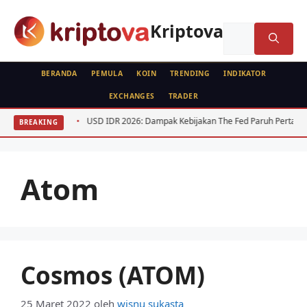
Langsung
ke
Kriptova
Cari
isi
untuk:
BERANDA
PEMULA
KOIN
TRENDING
INDIKATOR
EXCHANGES
TRADER
022-2025
USD IDR 2026: Dampak Kebijakan The Fed Paruh Pertama
BREAKING
Atom
Cosmos (ATOM)
25 Maret 2022
oleh
wisnu sukasta