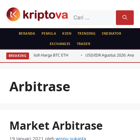
Langsung
ke
Cari
isi
untuk:
BERANDA
PEMULA
KOIN
TRENDING
INDIKATOR
EXCHANGES
TRADER
 Panduan Selisih Harga BTC ETH
USD/IDR Agustus 2026: Analisis Teknis
BREAKING
Arbitrase
Market Arbitrase
19 Januari 2021
oleh
wisnu sukasta