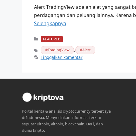
Alert TradingView adalah alat yang sangat
perdagangan dan peluang lainnya. Karena b
Selengkapnya
Kategori
FEATURED
,
TradingView
Alert
Tag
Tinggalkan komentar
Portal berita & analisis cryptocurrency terpercaya
di Indonesia. Menyediakan informasi terkini
seputar Bitcoin, altcoin, blockchain, DeFi, dan
dunia kripto.