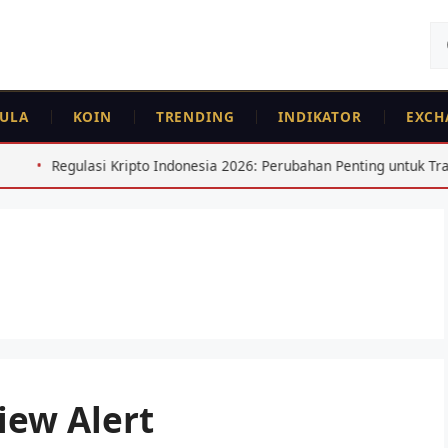
Ca
un
ULA
KOIN
TRENDING
INDIKATOR
EXCH
Kripto Indonesia 2026: Perubahan Penting untuk Trader
Ku
ew Alert