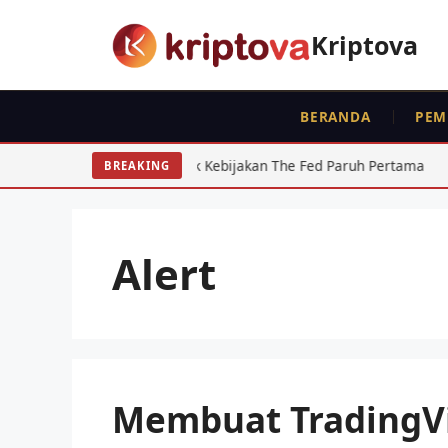
Langsung
ke
Kriptova
isi
BERANDA
PEM
026: Dampak Kebijakan The Fed Paruh Pertama
Regulasi 
BREAKING
Alert
Membuat TradingVi