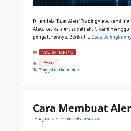
Di jendela ‘Buat Alert’ TradingView, kami 
Atau, ketika alert sudah aktif, kami mengg
pengaturannya. Berikut …
Baca Selengkapn
Kategori
ANALISA TEKNIKAL
Alert
Tag
Tinggalkan komentar
Cara Membuat Aler
15 Agustus 2022
oleh
wisnu sukasta