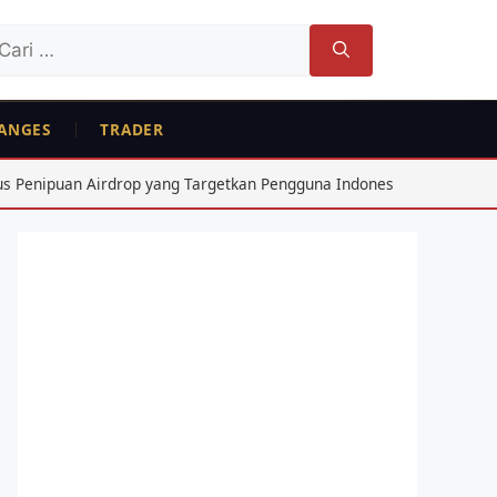
ri
tuk:
ANGES
TRADER
n Airdrop yang Targetkan Pengguna Indonesia 2026
Avera