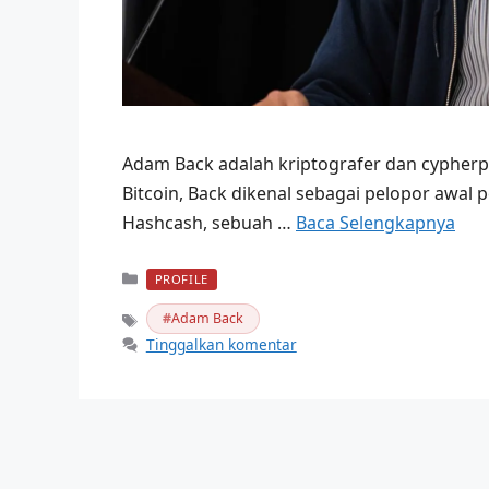
Adam Back adalah kriptografer dan cypherp
Bitcoin, Back dikenal sebagai pelopor awa
Hashcash, sebuah …
Baca Selengkapnya
Kategori
PROFILE
Adam Back
Tag
Tinggalkan komentar