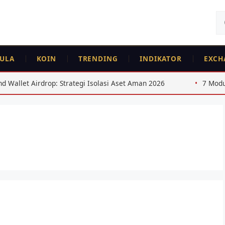
Ca
un
ULA
KOIN
TRENDING
INDIKATOR
EXCH
Airdrop: Strategi Isolasi Aset Aman 2026
7 Modus Penipua