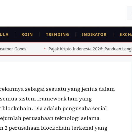
Ca
un
ULA
KOIN
TRENDING
INDIKATOR
EXCH
Pajak Kripto Indonesia 2026: Panduan Lengkap Pelaporan SPT
rekannya sebagai sesuatu yang jenius dalam
an semua sistem framework lain yang
blockchain. Dia adalah pengusaha serial
 sejumlah perusahaan teknologi selama
an 2 perusahaan blockchain terkenal yang