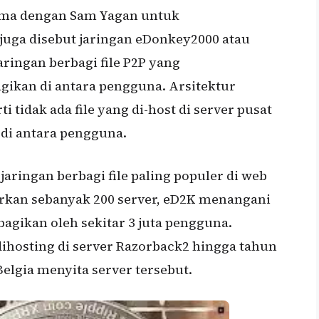
 sama dengan Sam Yagan untuk
uga disebut jaringan eDonkey2000 atau
aringan berbagi file P2P yang
gikan di antara pengguna. Arsitektur
i tidak ada file yang di-host di server pusat
 di antara pengguna.
jaringan berbagi file paling populer di web
kan sebanyak 200 server, eD2K menangani
ibagikan oleh sekitar 3 juta pengguna.
ihosting di server Razorback2 hingga tahun
elgia menyita server tersebut.