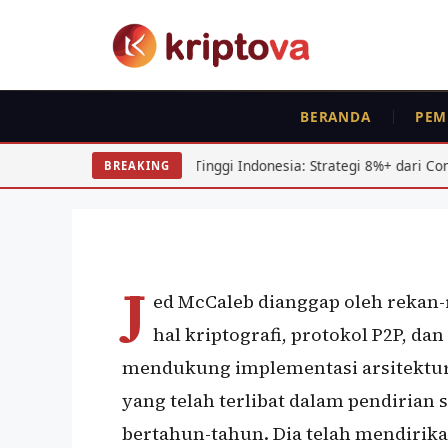
Langsung
ke
isi
BERANDA
PEM
PROFILE
Kisah Jed McCaleb
ividen Tinggi Indonesia: Strategi 8%+ dari Consumer Goods
BREAKING
Oleh
wisnu sukasta
5 April 2022
J
ed McCaleb dianggap oleh rekan-
hal kriptografi, protokol P2P, d
mendukung implementasi arsitektur 
yang telah terlibat dalam pendirian
bertahun-tahun. Dia telah mendirik