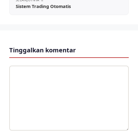
Sistem Trading Otomatis
Tinggalkan komentar
Komentar
Nama
Surel
Situs
web