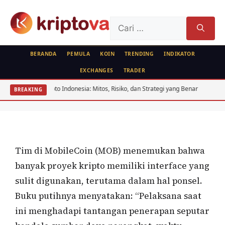
Langsung
ke
Cari
isi
untuk:
BERANDA
PEMULA
KOIN
TRENDING
INDIKATOR
EXCHANGES
TRADER
KRIPTO
ODL Crypto Indonesia: Mitos, Risiko, dan Strategi yang Benar
Konverge
BREAKING
MobileCoin (MOB)
Oleh
wisnu sukasta
24 Agustus 2022
Tim di MobileCoin (MOB) menemukan bahwa
banyak proyek kripto memiliki interface yang
sulit digunakan, terutama dalam hal ponsel.
Buku putihnya menyatakan: “Pelaksana saat
ini menghadapi tantangan penerapan seputar