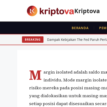
Langsung
ke
Kriptova
isi
BERANDA
PEM
KRIPTO
Margin Isolated
 IDR 2026: Dampak Kebijakan The Fed Paruh Pertama
Reg
BREAKING
Oleh
wisnu sukasta
25 Februari 2021
M
argin isolated adalah saldo m
individu. Mode margin isola
risiko mereka pada posisi masing-
yang dialokasikan untuk masing-mas
setiap posisi dapat disesuaikan secar