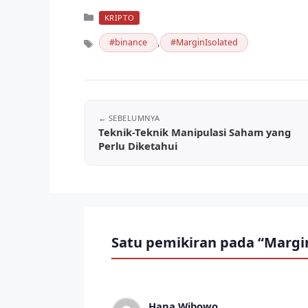
Kategori
KRIPTO
,
binance
MarginIsolated
Tag
Teknik-Teknik Manipulasi Saham yang
Perlu Diketahui
Satu pemikiran pada “Margin
Hana Wibowo