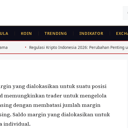
Ca
un
ULA
KOIN
TRENDING
INDIKATOR
EXCH
ulasi Kripto Indonesia 2026: Perubahan Penting untuk Trader
argin yang dialokasikan untuk suatu posisi
ted memungkinkan trader untuk mengelola
masing dengan membatasi jumlah margin
ing. Saldo margin yang dialokasikan untuk
a individual.