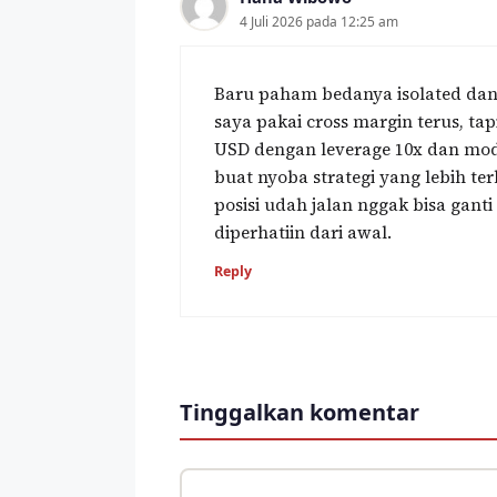
4 Juli 2026 pada 12:25 am
Baru paham bedanya isolated dan cr
saya pakai cross margin terus, tapi
USD dengan leverage 10x dan moda
buat nyoba strategi yang lebih te
posisi udah jalan nggak bisa gant
diperhatiin dari awal.
Reply
Tinggalkan komentar
Komentar
Nama
Surel
Situs