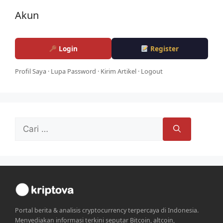
Akun
Login
Register
Profil Saya
·
Lupa Password
·
Kirim Artikel
·
Logout
Cari
untuk:
Portal berita & analisis cryptocurrency terpercaya di Indonesia.
Menyediakan informasi terkini seputar Bitcoin, altcoin,