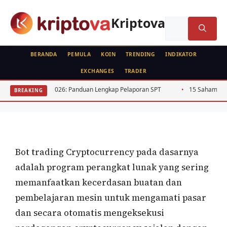
Langsung
ke
Kriptova
Cari
isi
untuk:
BERANDA
PEMULA
KOIN
TRENDING
INDIKATOR
EXCHANGES
TRADER
KRIPTO
FEATURED
ndonesia 2026: Panduan Lengkap Pelaporan SPT
15 Saham Dividen Tingg
BREAKING
Bot Untuk Trading Cryptocurrency
Oleh
wisnu sukasta
4 Februari 2021
Bot trading Cryptocurrency pada dasarnya
adalah program perangkat lunak yang sering
memanfaatkan kecerdasan buatan dan
pembelajaran mesin untuk mengamati pasar
dan secara otomatis mengeksekusi