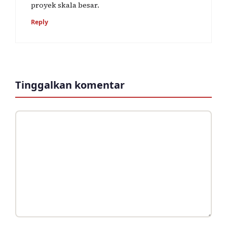
proyek skala besar.
Reply
Tinggalkan komentar
Komentar
Nama
Surel
Situs
web