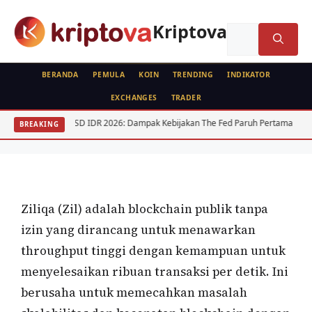
Langsung
ke
Kriptova
Cari
isi
untuk:
BERANDA
PEMULA
KOIN
TRENDING
INDIKATOR
EXCHANGES
TRADER
KOIN
USD IDR 2026: Dampak Kebijakan The Fed Paruh Pertama
Regula
BREAKING
Ziliqa (Zil)
Oleh
wisnu sukasta
8 September 2021
Ziliqa (Zil) adalah blockchain publik tanpa
izin yang dirancang untuk menawarkan
throughput tinggi dengan kemampuan untuk
menyelesaikan ribuan transaksi per detik. Ini
berusaha untuk memecahkan masalah