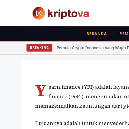
Langsung
ke
isi
BERANDA
PEM
KOIN
Yearn.finance (YFI)
esalahan Pemula Crypto Indonesia yang Wajib Dihindari: 7 Fatal
BREAKING
Oleh
wisnu sukasta
14 Juli 2021
Y
earn.finance (YFI) adalah layan
finance (DeFi), menggunakan 
memaksimalkan keuntungan dari yie
Tujuannya adalah untuk menyederh