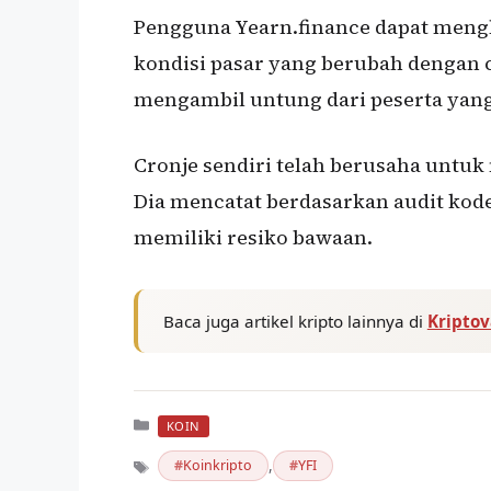
Pengguna Yearn.finance dapat mengh
kondisi pasar yang berubah dengan 
mengambil untung dari peserta yan
Cronje sendiri telah berusaha untuk
Dia mencatat berdasarkan audit kode
memiliki resiko bawaan.
Baca juga artikel kripto lainnya di
Kripto
Kategori
KOIN
,
Koinkripto
YFI
Tag