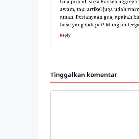
Gua pribadi suka konsep aggrega
awam, tapi artikel juga udah warn
aman. Pertanyaan gua, apakah bi
hasil yang didapat? Mungkin terga
Reply
Tinggalkan komentar
Komentar
Nama
Surel
Situs
web