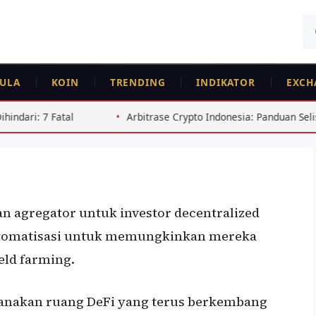
Ca
un
ULA
KOIN
TRENDING
INDIKATOR
EXCH
Arbitrase Crypto Indonesia: Panduan Selisih Harga BTC ETH
an agregator untuk investor decentralized
otomatisasi untuk memungkinkan mereka
ld farming.
anakan ruang DeFi yang terus berkembang