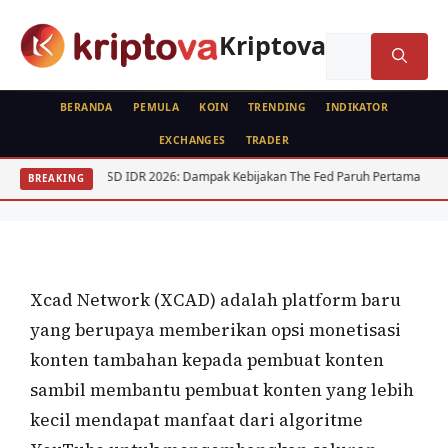
Langsung
ke
Kriptova
Cari
isi
untuk:
BERANDA
PEMULA
KOIN
TRENDING
INDIKATOR
EXCHANGES
TRADER
KOIN
USD IDR 2026: Dampak Kebijakan The Fed Paruh Pertama
Regula
BREAKING
Xcad Network (XCAD)
Oleh
wisnu sukasta
18 Juli 2022
Xcad Network (XCAD) adalah platform baru
yang berupaya memberikan opsi monetisasi
konten tambahan kepada pembuat konten
sambil membantu pembuat konten yang lebih
kecil mendapat manfaat dari algoritme