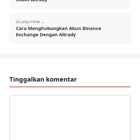
Cara Menghubungkan Akun Binance
Exchange Dengan Altrady
Tinggalkan komentar
Komentar
Nama
Surel
Situs
web