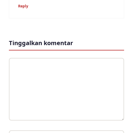
Reply
Tinggalkan komentar
Komentar
Nama
Surel
Situs
web