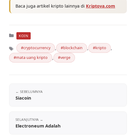
Baca juga artikel kripto lainnya di
Kriptova.com
Kategori
KOIN
,
,
,
cryptocurrency
blockchain
kripto
Tag
,
mata uang kripto
verge
Siacoin
Electroneum Adalah