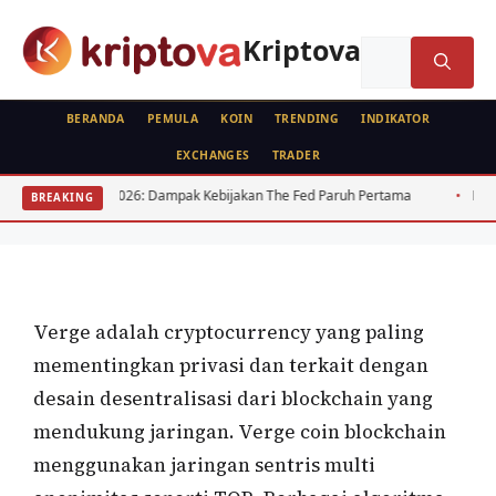
Langsung
ke
Kriptova
Cari
isi
untuk:
BERANDA
PEMULA
KOIN
TRENDING
INDIKATOR
EXCHANGES
TRADER
KOIN
 IDR 2026: Dampak Kebijakan The Fed Paruh Pertama
Regulasi Kripto 
BREAKING
Verge Adalah
Oleh
wisnu sukasta
18 Mei 2020
Verge adalah cryptocurrency yang paling
mementingkan privasi dan terkait dengan
desain desentralisasi dari blockchain yang
mendukung jaringan. Verge coin blockchain
menggunakan jaringan sentris multi