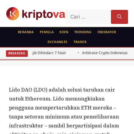
Langsung
ke
Cari
isi
untuk:
BERANDA
PEMULA
KOIN
TRENDING
INDIKATOR
EXCHANGES
TRADER
KOIN
yang Wajib Dihindari: 7 Fatal
Arbitrase Crypto Indonesia: Panduan Sel
BREAKING
Lido DAO (LDO)
Oleh
wisnu sukasta
9 Mei 2022
Lido DAO (LDO) adalah solusi taruhan cair
untuk Ethereum. Lido memungkinkan
pengguna mempertaruhkan ETH mereka –
tanpa setoran minimum atau pemeliharaan
infrastruktur – sambil berpartisipasi dalam