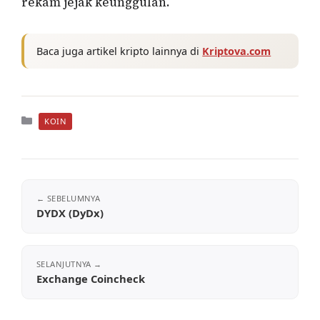
rekam jejak keunggulan.
Baca juga artikel kripto lainnya di
Kriptova.com
Kategori
KOIN
DYDX (DyDx)
Exchange Coincheck