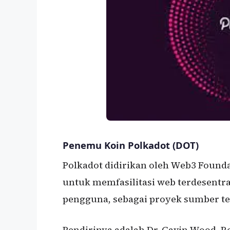
Penemu Koin Polkadot (DOT)
Polkadot didirikan oleh Web3 Founda
untuk memfasilitasi web terdesentr
pengguna, sebagai proyek sumber t
Pendirinya adalah Dr. Gavin Wood, R