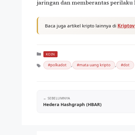
jaringan dan memberantas perilaku 
Baca juga artikel kripto lainnya di
Kripto
Kategori
KOIN
,
,
polkadot
mata uang kripto
dot
Tag
Hedera Hashgraph (HBAR)