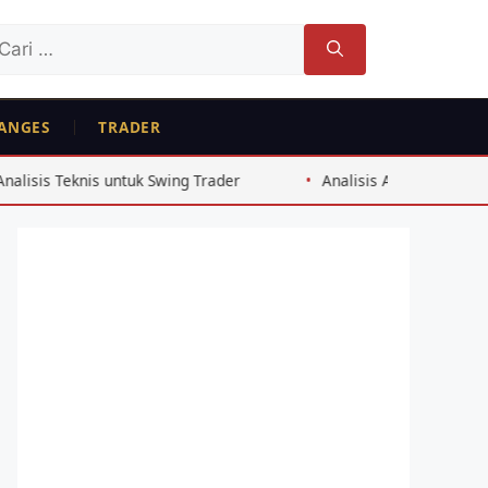
ri
tuk:
ANGES
TRADER
Swing Trader
Analisis Arbitrase Bitcoin Exchange Indones