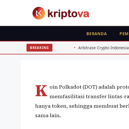
Langsung
ke
isi
BERANDA
PEM
KOIN
Polkadot (DOT)
: 7 Fatal
Arbitrase Crypto Indonesia: Panduan Selisih Ha
BREAKING
Oleh
wisnu sukasta
27 Juli 2021
K
oin Polkadot (DOT) adalah pro
memfasilitasi transfer lintas-ra
hanya token, sehingga membuat berb
sama lain.