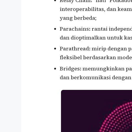
Relay Chain: “hati” Polka
interoperabilitas, dan kea
yang berbeda;
Parachains: rantai indepen
dan dioptimalkan untuk ka
Parathread: mirip dengan p
fleksibel berdasarkan mod
Bridges: memungkinkan pa
dan berkomunikasi dengan 