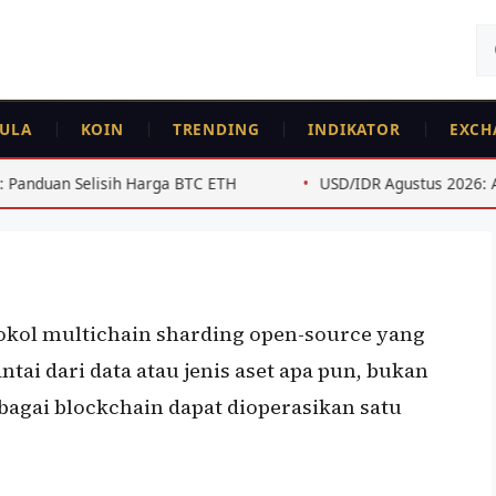
Ca
un
ULA
KOIN
TRENDING
INDIKATOR
EXCH
rga BTC ETH
USD/IDR Agustus 2026: Analisis Teknis untuk 
tokol multichain sharding open-source yang
ntai dari data atau jenis aset apa pun, bukan
agai blockchain dapat dioperasikan satu