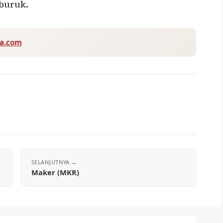
buruk.
va.com
Maker (MKR)