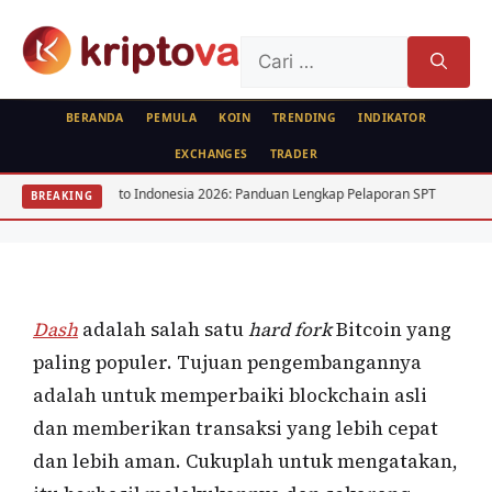
Langsung
ke
Cari
isi
untuk:
BERANDA
PEMULA
KOIN
TRENDING
INDIKATOR
EXCHANGES
TRADER
KOIN
jak Kripto Indonesia 2026: Panduan Lengkap Pelaporan SPT
15 Saham D
BREAKING
Dash
Oleh
wisnu sukasta
1 Mei 2020
Dash
adalah salah satu
hard fork
Bitcoin yang
paling populer. Tujuan pengembangannya
adalah untuk memperbaiki blockchain asli
dan memberikan transaksi yang lebih cepat
dan lebih aman. Cukuplah untuk mengatakan,