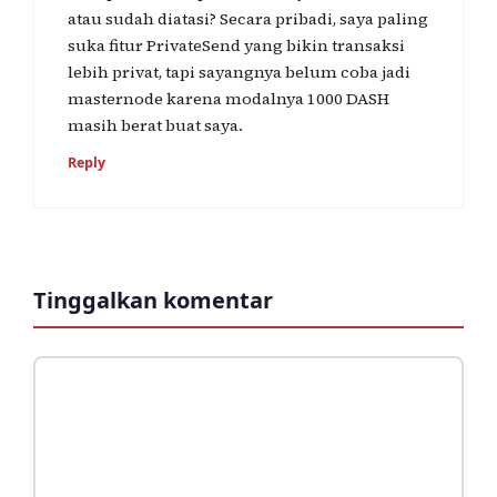
atau sudah diatasi? Secara pribadi, saya paling
suka fitur PrivateSend yang bikin transaksi
lebih privat, tapi sayangnya belum coba jadi
masternode karena modalnya 1000 DASH
masih berat buat saya.
Reply
Tinggalkan komentar
Komentar
Nama
Surel
Situs
web