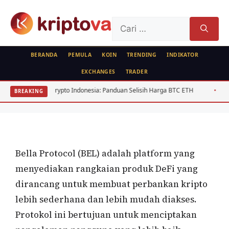
Langsung
ke
Cari
isi
untuk:
BERANDA
PEMULA
KOIN
TRENDING
INDIKATOR
EXCHANGES
TRADER
KOIN
bitrase Crypto Indonesia: Panduan Selisih Harga BTC ETH
USD/IDR Agus
BREAKING
Bella Protocol (BEL)
Oleh
wisnu sukasta
4 Juli 2022
Bella Protocol (BEL) adalah platform yang
menyediakan rangkaian produk DeFi yang
dirancang untuk membuat perbankan kripto
lebih sederhana dan lebih mudah diakses.
Protokol ini bertujuan untuk menciptakan