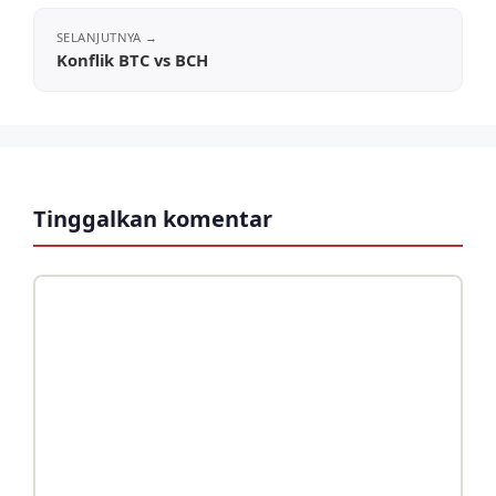
Konflik BTC vs BCH
Tinggalkan komentar
Komentar
Nama
Surel
Situs
web