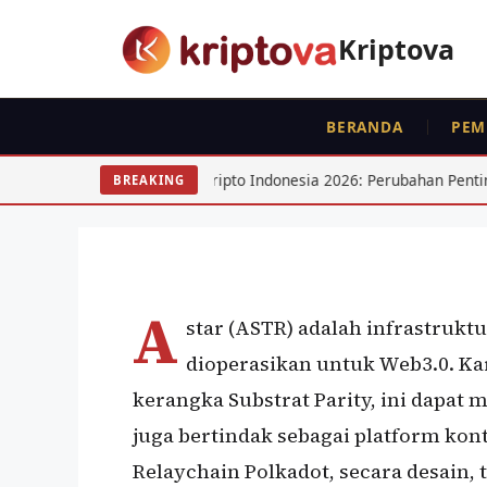
Langsung
ke
Kriptova
isi
BERANDA
PEM
KOIN
Astar (ASTR)
Regulasi Kripto Indonesia 2026: Perubahan Penting untuk Trader
BREAKING
Oleh
wisnu sukasta
23 Mei 2022
A
star (ASTR) adalah infrastrukt
dioperasikan untuk Web3.0. Ka
kerangka Substrat Parity, ini dapat
juga bertindak sebagai platform kont
Relaychain Polkadot, secara desain, 