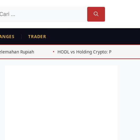
ri
tuk:
ANGES
TRADER
HODL vs Holding Crypto: Perbedaan dan Kapan Tepat Memil