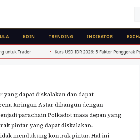
Ca
un
ULA
KOIN
TRENDING
INDIKATOR
EXCH
Kurs USD IDR 2026: 5 Faktor Penggerak Pelemahan Rupiah
ur yang dapat diskalakan dan dapat
rena Jaringan Astar dibangun dengan
 menjadi parachain Polkadot masa depan yang
rak pintar yang dapat diskalakan.
tidak mendukung kontrak pintar. Hal ini