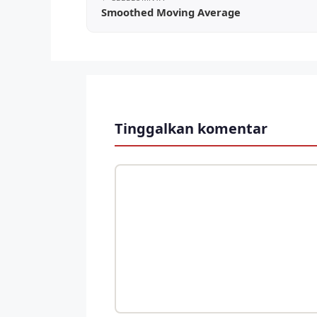
Smoothed Moving Average
Tinggalkan komentar
Komentar
Nama
Surel
Situs
web