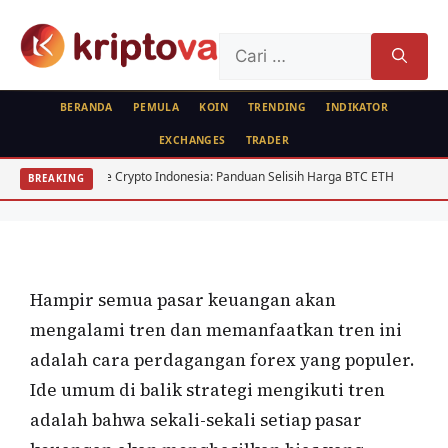
Langsung
ke
Cari
isi
untuk:
BERANDA
PEMULA
KOIN
TRENDING
INDIKATOR
EXCHANGES
TRADER
KRIPTO
FOREX
Arbitrase Crypto Indonesia: Panduan Selisih Harga BTC ETH
USD/IDR Ag
BREAKING
Apa itu Strategi Mengikuti Tren?
Oleh
wisnu sukasta
6 November 2020
Hampir semua pasar keuangan akan
mengalami tren dan memanfaatkan tren ini
adalah cara perdagangan forex yang populer.
Ide umum di balik strategi mengikuti tren
adalah bahwa sekali-sekali setiap pasar