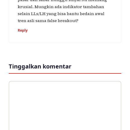
krusial. Mungkin ada indikator tambahan
selain LLs/LH yang bisa bantu bedain awal
tren asli sama false breakout?
Reply
Tinggalkan komentar
Komentar
Nama
Surel
Situs
web