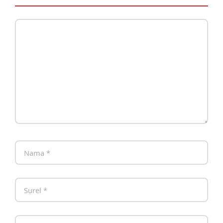
Komentar
Nama
Surel
Situs
web