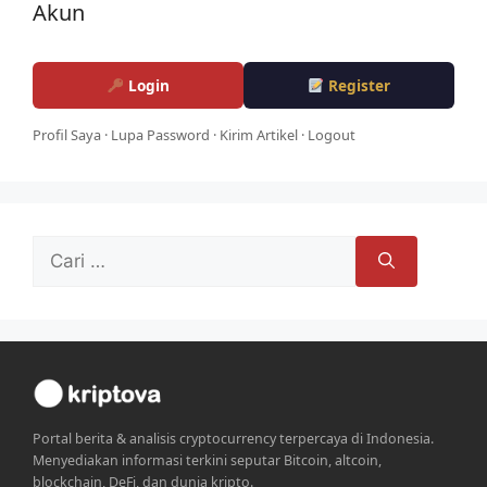
Akun
Login
Register
Profil Saya
·
Lupa Password
·
Kirim Artikel
·
Logout
Cari
untuk:
Portal berita & analisis cryptocurrency terpercaya di Indonesia.
Menyediakan informasi terkini seputar Bitcoin, altcoin,
blockchain, DeFi, dan dunia kripto.