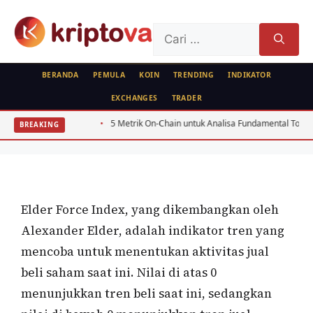
Langsung
ke
Cari
isi
untuk:
BERANDA
PEMULA
KOIN
TRENDING
INDIKATOR
EXCHANGES
TRADER
ANALISA TEKNIKAL
RUJUKAN
r Ritel
5 Metrik On-Chain untuk Analisa Fundamental Token PoS 2026
BREAKING
Elder Force Index
Oleh
wisnu sukasta
9 Mei 2022
Elder Force Index, yang dikembangkan oleh
Alexander Elder, adalah indikator tren yang
mencoba untuk menentukan aktivitas jual
beli saham saat ini. Nilai di atas 0
menunjukkan tren beli saat ini, sedangkan