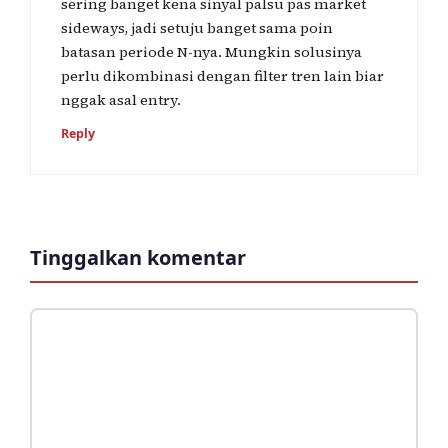
sering banget kena sinyal palsu pas market
sideways, jadi setuju banget sama poin
batasan periode N-nya. Mungkin solusinya
perlu dikombinasi dengan filter tren lain biar
nggak asal entry.
Reply
Tinggalkan komentar
Komentar
Nama
Surel
Situs
web