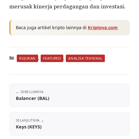
merusak kinerja perdagangan dan investasi.
Baca juga artikel kripto lainnya di
Kriptova.com
Kategori
,
,
RUJUKAN
FEATURED
ANALISA TEKNIKAL
Balancer (BAL)
Keys (KEYS)