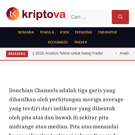
Langsung
ke
Cari
isi
untuk:
BERANDA
PEMULA
KOIN
TRENDING
INDIKATOR
EXCHANGES
TRADER
RUJUKAN
FEATURED
ANALISA TEKNIKAL
R Agustus 2026: Analisis Teknis untuk Swing Trader
Analisis Arbitrase
BREAKING
Donchian Channels
Oleh
wisnu sukasta
21 April 2022
Donchian Channels adalah tiga garis yang
dihasilkan oleh perhitungan movign average
yang terdiri dari indikator yang dibentuk
oleh pita atas dan bawah di sekitar pita
midrange atau median. Pita atas menandai