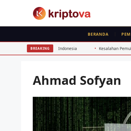
Langsung
ke
isi
BERANDA
PEM
esar untuk Investor Indonesia
Kesalahan Pemula Crypto In
BREAKING
Ahmad Sofyan