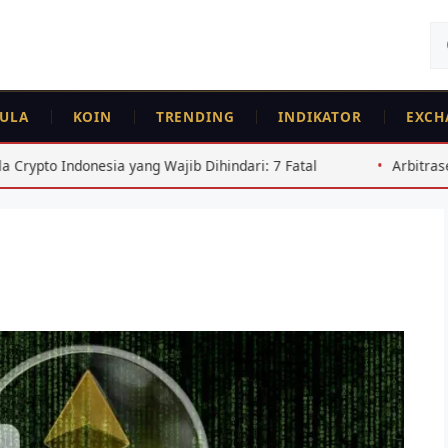
Ca
un
ULA
KOIN
TRENDING
INDIKATOR
EXCH
donesia yang Wajib Dihindari: 7 Fatal
Arbitrase Crypto I