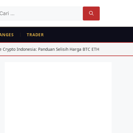
ri
tuk:
ANGES
TRADER
ndonesia: Panduan Selisih Harga BTC ETH
USD/IDR Agustus