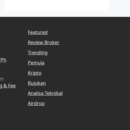
Featured
Review Broker
Trending
PPh
Pemula
Kripto
 —
Rujukan
g & Fee
Analisa Teknikal
Airdrop