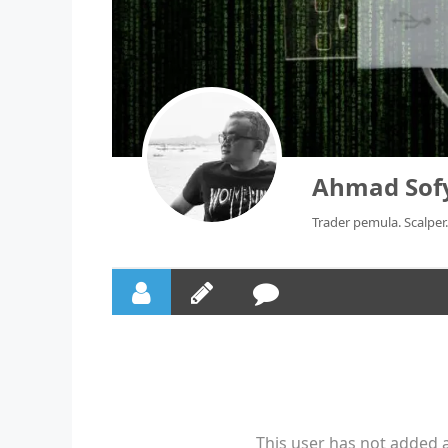
Ahmad Sof
Trader pemula. Scalper
This user has not added a