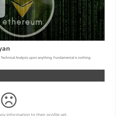
yan
. Technical Analysis upon anything. Fundamental is nothing.
ny information to their profile yet.