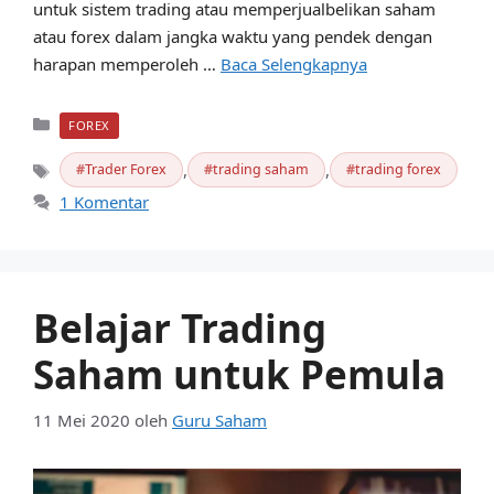
untuk sistem trading atau memperjualbelikan saham
atau forex dalam jangka waktu yang pendek dengan
harapan memperoleh …
Baca Selengkapnya
Kategori
FOREX
,
,
Trader Forex
trading saham
trading forex
Tag
1 Komentar
Belajar Trading
Saham untuk Pemula
11 Mei 2020
oleh
Guru Saham