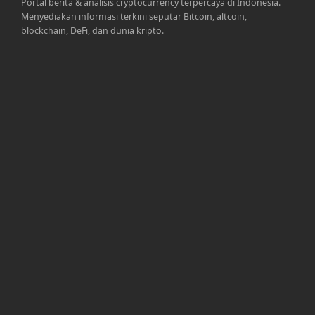
Portal berita & analisis cryptocurrency terpercaya di Indonesia.
Menyediakan informasi terkini seputar Bitcoin, altcoin,
blockchain, DeFi, dan dunia kripto.