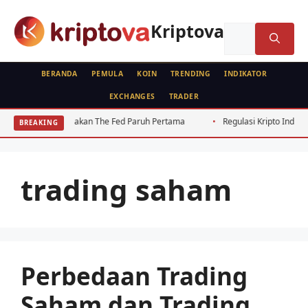
Langsung
ke
Kriptova
Cari
isi
untuk:
BERANDA
PEMULA
KOIN
TRENDING
INDIKATOR
EXCHANGES
TRADER
pak Kebijakan The Fed Paruh Pertama
Regulasi Kripto Indonesia 2026:
BREAKING
trading saham
Perbedaan Trading
Saham dan Trading