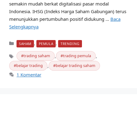
semakin mudah berkat digitalisasi pasar modal
Indonesia. IHSG (Indeks Harga Saham Gabungan) terus
menunjukkan pertumbuhan positif didukung …
Baca
Selengkapnya
Kategori
,
,
SAHAM
PEMULA
TRENDING
,
,
trading saham
trading pemula
Tag
,
belajar trading
belajar trading saham
1 Komentar