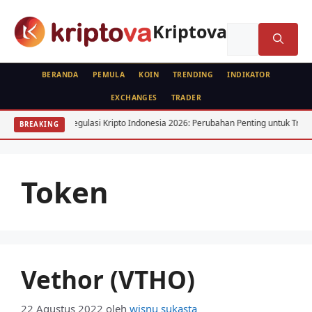
Langsung
ke
Kriptova
Cari
isi
untuk:
BERANDA
PEMULA
KOIN
TRENDING
INDIKATOR
EXCHANGES
TRADER
ama
Regulasi Kripto Indonesia 2026: Perubahan Penting untuk Trader
BREAKING
Token
Vethor (VTHO)
22 Agustus 2022
oleh
wisnu sukasta