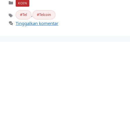
Kategori
KOIN
,
Tel
Telcoin
Tag
Tinggalkan komentar