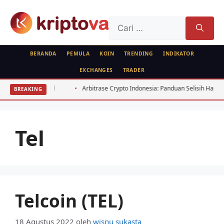
Langsung
ke
Cari
isi
untuk:
BERANDA
PEMULA
KOIN
TRENDING
INDIKATOR
EXCHANGES
TRADER
ndari: 7 Fatal
Arbitrase Crypto Indonesia: Panduan Selisih Harga BTC
BREAKING
Tel
Telcoin (TEL)
18 Agustus 2022
oleh
wisnu sukasta