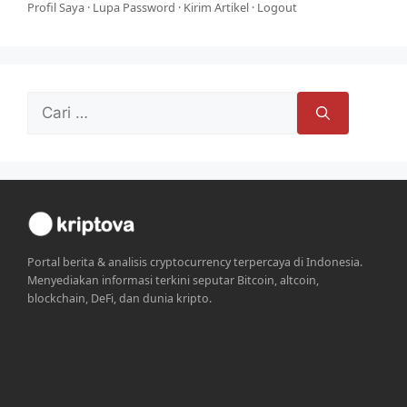
Profil Saya
·
Lupa Password
·
Kirim Artikel
·
Logout
Cari
untuk:
Portal berita & analisis cryptocurrency terpercaya di Indonesia.
Menyediakan informasi terkini seputar Bitcoin, altcoin,
blockchain, DeFi, dan dunia kripto.