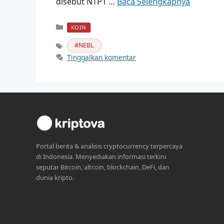
disebut NTP1 …
Baca Selengkapnya
Kategori
KOIN
NEBL
Tag
Tinggalkan komentar
Portal berita & analisis cryptocurrency terpercaya
di Indonesia. Menyediakan informasi terkini
seputar Bitcoin, altcoin, blockchain, DeFi, dan
dunia kripto.