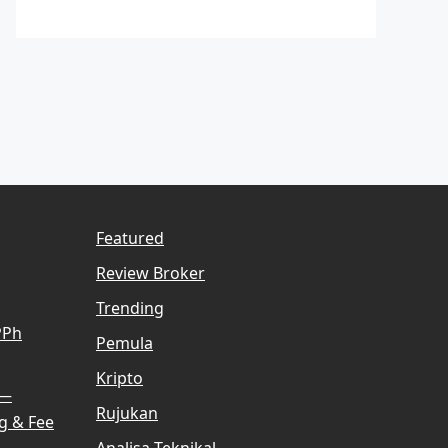
Featured
Review Broker
Trending
PPh
Pemula
Kripto
 —
Rujukan
g & Fee
Analisa Teknikal