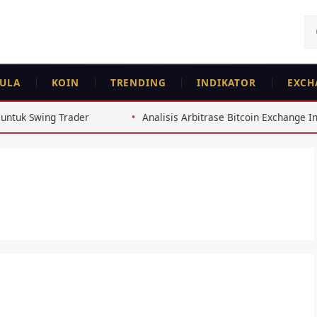
Ca
un
ULA
KOIN
TRENDING
INDIKATOR
EXCH
wing Trader
Analisis Arbitrase Bitcoin Exchange Indonesia