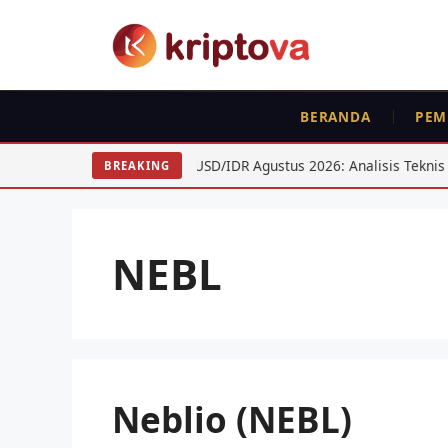
Langsung
ke
isi
BERANDA
PEM
ga BTC ETH
USD/IDR Agustus 2026: Analisis Teknis untuk S
BREAKING
NEBL
Neblio (NEBL)