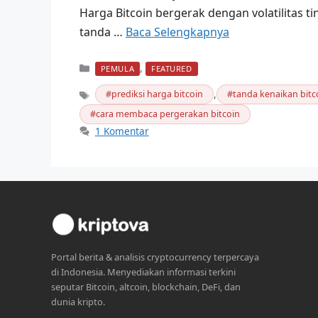
Harga Bitcoin bergerak dengan volatilitas ti
tanda …
Baca Selengkapnya
Kategori
,
PEMULA
FEATURED
,
prediksi harga bitcoin
tanda kenaikan bitc
Tag
cara membaca pergerakan bitcoin
1 Komentar
Portal berita & analisis cryptocurrency terpercaya
di Indonesia. Menyediakan informasi terkini
seputar Bitcoin, altcoin, blockchain, DeFi, dan
dunia kripto.