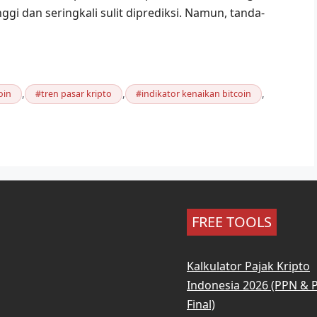
nggi dan seringkali sulit diprediksi. Namun, tanda-
,
,
,
oin
tren pasar kripto
indikator kenaikan bitcoin
FREE TOOLS
Kalkulator Pajak Kripto
Indonesia 2026 (PPN & 
Final)