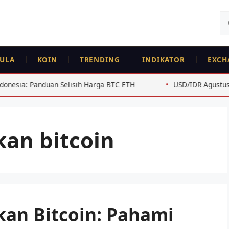
Ca
un
ULA
KOIN
TRENDING
INDIKATOR
EXCH
an Selisih Harga BTC ETH
USD/IDR Agustus 2026: Analisis
kan bitcoin
kan Bitcoin: Pahami