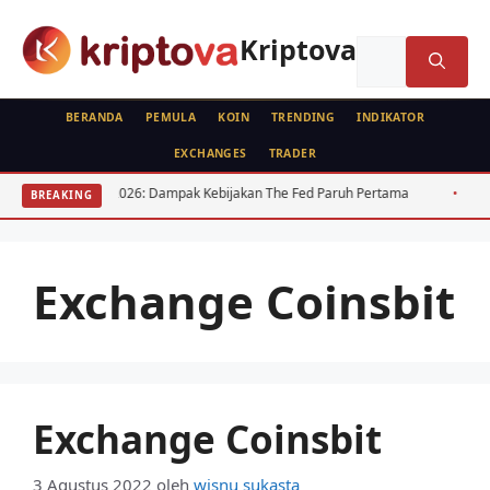
Langsung
ke
Kriptova
Cari
isi
untuk:
BERANDA
PEMULA
KOIN
TRENDING
INDIKATOR
EXCHANGES
TRADER
USD IDR 2026: Dampak Kebijakan The Fed Paruh Pertama
Regulasi
BREAKING
Exchange Coinsbit
Exchange Coinsbit
3 Agustus 2022
oleh
wisnu sukasta