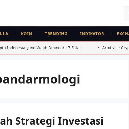
Ca
un
ULA
KOIN
TRENDING
INDIKATOR
EXCH
 yang Wajib Dihindari: 7 Fatal
Arbitrase Crypto Indonesi
bandarmologi
h Strategi Investasi