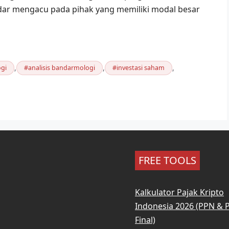
dar mengacu pada pihak yang memiliki modal besar
,
,
,
gi
analisis bandarmologi
investasi saham
FREE TOOLS
Kalkulator Pajak Kripto
Indonesia 2026 (PPN & 
Final)