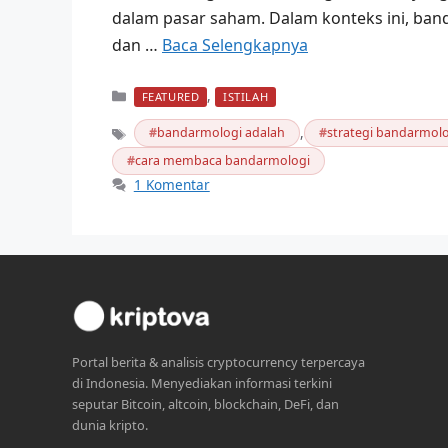
dalam pasar saham. Dalam konteks ini, ban
dan …
Baca Selengkapnya
Kategori
,
FEATURED
ISTILAH
,
bandarmologi adalah
strategi bandarmolo
Tag
cara membaca bandarmologi
1 Komentar
Portal berita & analisis cryptocurrency terpercaya
di Indonesia. Menyediakan informasi terkini
seputar Bitcoin, altcoin, blockchain, DeFi, dan
dunia kripto.