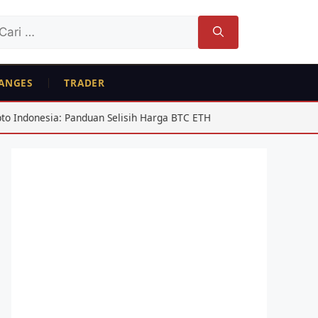
ri
tuk:
ANGES
TRADER
a: Panduan Selisih Harga BTC ETH
USD/IDR Agustus 2026: A