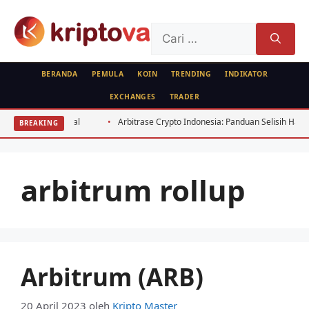
Langsung
ke
Cari
isi
untuk:
BERANDA
PEMULA
KOIN
TRENDING
INDIKATOR
EXCHANGES
TRADER
indari: 7 Fatal
Arbitrase Crypto Indonesia: Panduan Selisih Harga BT
BREAKING
arbitrum rollup
Arbitrum (ARB)
20 April 2023
oleh
Kripto Master