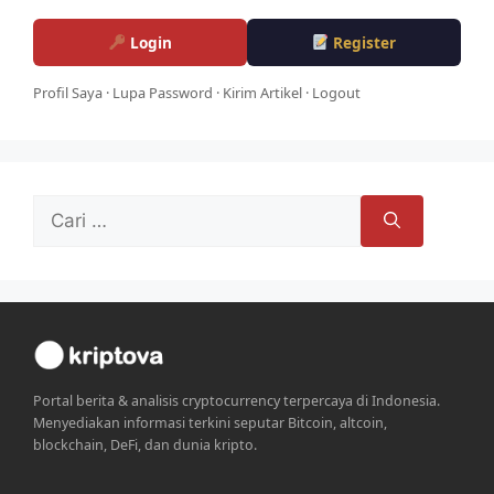
Login
Register
Profil Saya
·
Lupa Password
·
Kirim Artikel
·
Logout
Cari
untuk:
Portal berita & analisis cryptocurrency terpercaya di Indonesia.
Menyediakan informasi terkini seputar Bitcoin, altcoin,
blockchain, DeFi, dan dunia kripto.