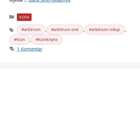
Kategori
KOIN
,
,
,
arbitrum
arbitrum one
arbitrum rollup
Tag
,
Koin
Koinkripto
1 Komentar