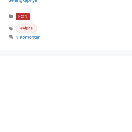
Kategori
KOIN
Alpha
Tag
1 Komentar