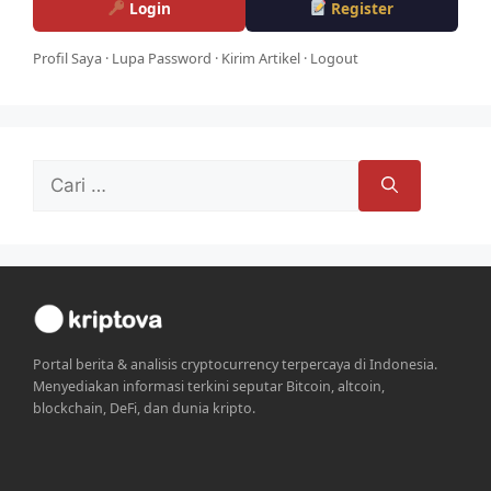
Login
Register
Profil Saya
·
Lupa Password
·
Kirim Artikel
·
Logout
Cari
untuk:
Portal berita & analisis cryptocurrency terpercaya di Indonesia.
Menyediakan informasi terkini seputar Bitcoin, altcoin,
blockchain, DeFi, dan dunia kripto.