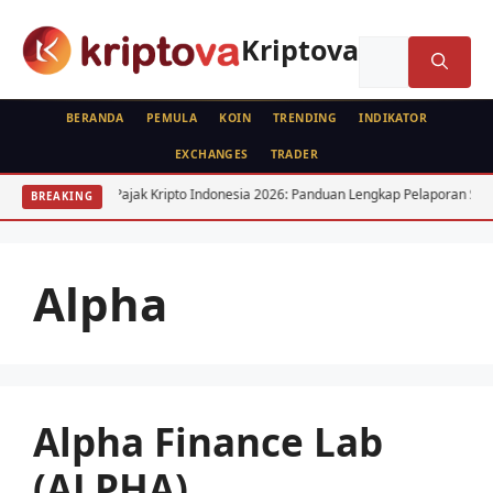
Langsung
ke
Kriptova
Cari
isi
untuk:
BERANDA
PEMULA
KOIN
TRENDING
INDIKATOR
EXCHANGES
TRADER
Goods
Pajak Kripto Indonesia 2026: Panduan Lengkap Pelaporan SPT
BREAKING
Alpha
Alpha Finance Lab
(ALPHA)