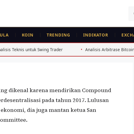
Ca
un
ULA
KOIN
TRENDING
INDIKATOR
EXCH
ing Trader
Analisis Arbitrase Bitcoin Exchange Indonesia 
aling dikenal karena mendirikan Compound
rdesentralisasi pada tahun 2017. Lulusan
g ekonomi, dia juga mantan ketua San
Committee.