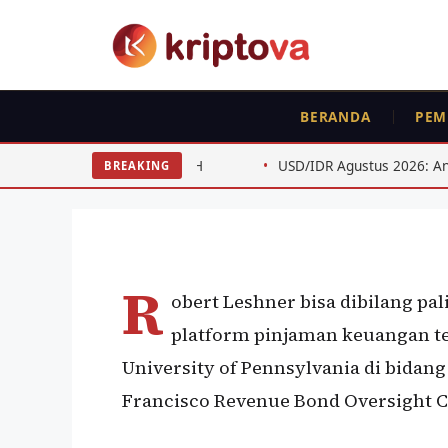
Langsung
ke
isi
BERANDA
PEM
PROFILE
Robert Leshner
a BTC ETH
USD/IDR Agustus 2026: Analisis Teknis untuk Sw
BREAKING
Oleh
wisnu sukasta
7 Agustus 2022
R
obert Leshner bisa dibilang p
platform pinjaman keuangan te
University of Pennsylvania di bidan
Francisco Revenue Bond Oversight 