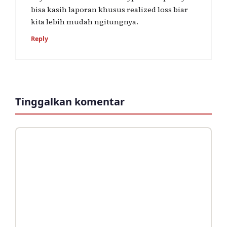
bisa kasih laporan khusus realized loss biar
kita lebih mudah ngitungnya.
Reply
Tinggalkan komentar
Komentar
Nama
Surel
Situs
web