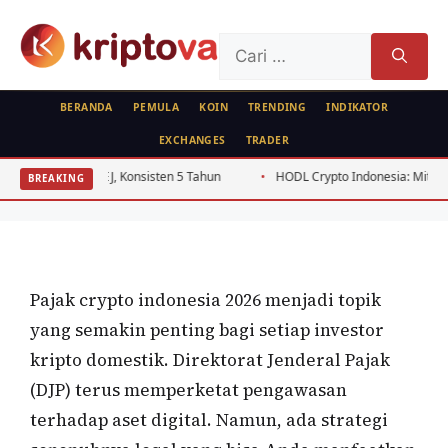
Langsung
ke
Cari
isi
untuk:
BERANDA
PEMULA
KOIN
TRENDING
INDIKATOR
EXCHANGES
TRADER
KRIPTO
Tax Harvesting Crypto 2026: Strategi
Konsisten 5 Tahun
HODL Crypto Indonesia: Mitos, Risiko, dan Strategi y
BREAKING
Legal Optimalkan Pajak
Oleh
Kripto Master
6 Juni 2026
Pajak crypto indonesia 2026 menjadi topik
yang semakin penting bagi setiap investor
kripto domestik. Direktorat Jenderal Pajak
(DJP) terus memperketat pengawasan
terhadap aset digital. Namun, ada strategi