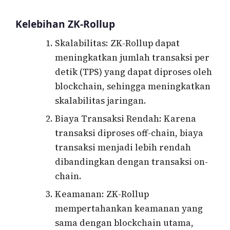
Kelebihan ZK-Rollup
Skalabilitas: ZK-Rollup dapat
meningkatkan jumlah transaksi per
detik (TPS) yang dapat diproses oleh
blockchain, sehingga meningkatkan
skalabilitas jaringan.
Biaya Transaksi Rendah: Karena
transaksi diproses off-chain, biaya
transaksi menjadi lebih rendah
dibandingkan dengan transaksi on-
chain.
Keamanan: ZK-Rollup
mempertahankan keamanan yang
sama dengan blockchain utama,