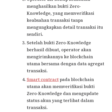
menghasilkan bukti Zero-
Knowledge, yang memverifikasi
keabsahan transaksi tanpa
mengungkapkan detail transaksi itu
sendiri.
Setelah bukti Zero-Knowledge
berhasil dibuat, operator akan
mengirimkannya ke blockchain
utama bersama dengan data agregat
transaksi.
Smart contract
pada blockchain
utama akan memverifikasi bukti
Zero-Knowledge dan mengupdate
status akun yang terlibat dalam
transaksi.