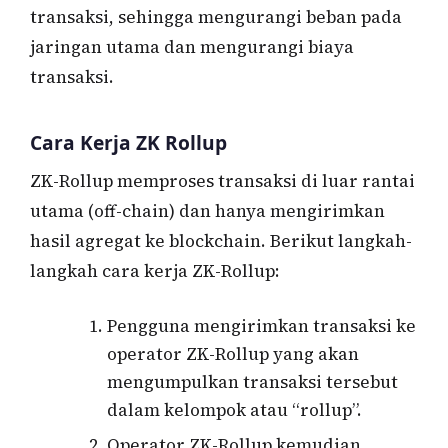
transaksi, sehingga mengurangi beban pada
jaringan utama dan mengurangi biaya
transaksi.
Cara Kerja ZK Rollup
ZK-Rollup memproses transaksi di luar rantai
utama (off-chain) dan hanya mengirimkan
hasil agregat ke blockchain. Berikut langkah-
langkah cara kerja ZK-Rollup:
Pengguna mengirimkan transaksi ke
operator ZK-Rollup yang akan
mengumpulkan transaksi tersebut
dalam kelompok atau “rollup”.
Operator ZK-Rollup kemudian