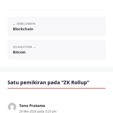
Blockchain
Bitcoin
Satu pemikiran pada “ZK Rollup”
Tono Pratama
29 Mei 2026 pada 3:25 pm