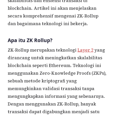
skalabilitas dan efisiensi transaksi di
blockchain. Artikel ini akan menjelaskan
secara komprehensif mengenai ZK-Rollup
dan bagaimana teknologi ini bekerja.
Apa itu ZK Rollup?
ZK-Rollup merupakan teknologi
Layer 2
yang
dirancang untuk meningkatkan skalabilitas
blockchain seperti Ethereum. Teknologi ini
menggunakan Zero-Knowledge Proofs (ZKPs),
sebuah metode kriptografi yang
memungkinkan validasi transaksi tanpa
mengungkapkan informasi yang sebenarnya.
Dengan menggunakan ZK-Rollup, banyak
transaksi dapat digabungkan menjadi satu