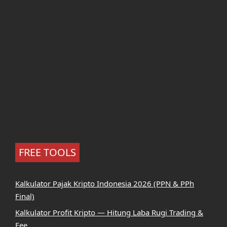
FREE TOOLS
Kalkulator Pajak Kripto Indonesia 2026 (PPN & PPh
Final)
Kalkulator Profit Kripto — Hitung Laba Rugi Trading &
Fee