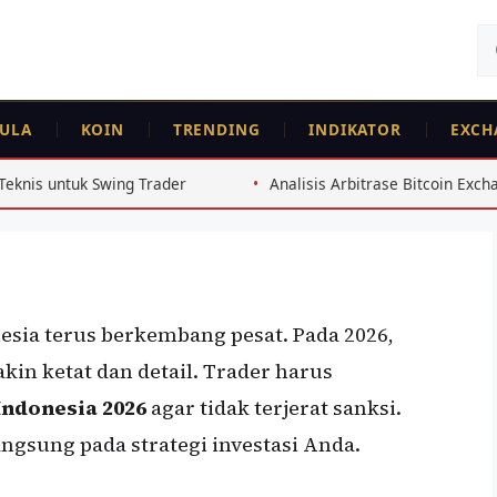
Ca
un
ULA
KOIN
TRENDING
INDIKATOR
EXCH
sia 2026: Panduan
er
rader
Analisis Arbitrase Bitcoin Exchange Indonesia 2026
esia terus berkembang pesat. Pada 2026,
kin ketat dan detail. Trader harus
Indonesia 2026
agar tidak terjerat sanksi.
ngsung pada strategi investasi Anda.