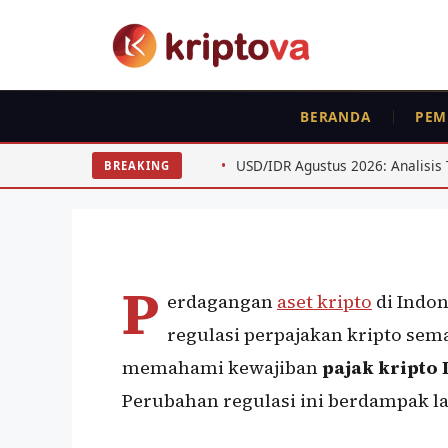
Langsung
ke
isi
FEATURED
BERANDA
PEM
Pajak Kripto Indone
Lengkap untuk Trad
 ETH
USD/IDR Agustus 2026: Analisis Teknis untuk Swing T
BREAKING
Oleh
Kripto Master
10 Juni 2026
P
erdagangan
aset kripto
di Indon
regulasi perpajakan kripto sema
memahami kewajiban
pajak kripto 
Perubahan regulasi ini berdampak la