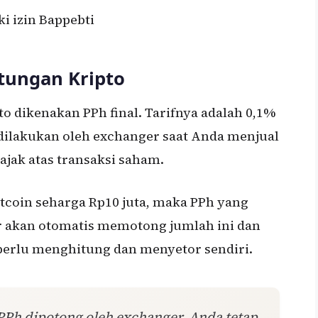
i izin Bappebti
tungan Kripto
o dikenakan PPh final. Tarifnya adalah 0,1%
i dilakukan oleh exchanger saat Anda menjual
ajak atas transaksi saham.
itcoin seharga Rp10 juta, maka PPh yang
r akan otomatis memotong jumlah ini dan
perlu menghitung dan menyetor sendiri.
PPh dipotong oleh exchanger, Anda tetap