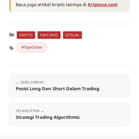
Baca juga artikel kripto lainnya di
Kriptova.com
Kategori
,
,
KRIPTO
FEATURED
ISTILAH
TipeOrder
Tag
Posisi Long Dan Short Dalam Trading
Strategi Trading Algorithmic