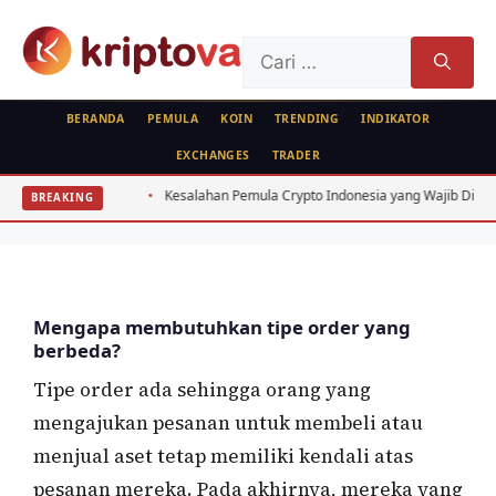
Langsung
ke
Cari
isi
untuk:
BERANDA
PEMULA
KOIN
TRENDING
INDIKATOR
EXCHANGES
TRADER
KRIPTO
FEATURED
ISTILAH
donesia
Kesalahan Pemula Crypto Indonesia yang Wajib Dihindari: 7 Fat
BREAKING
Jenis-Jenis Tipe Order
Oleh
wisnu sukasta
22 Oktober 2020
Mengapa membutuhkan tipe order yang
berbeda?
Tipe order ada sehingga orang yang
mengajukan pesanan untuk membeli atau
menjual aset tetap memiliki kendali atas
pesanan mereka. Pada akhirnya, mereka yang