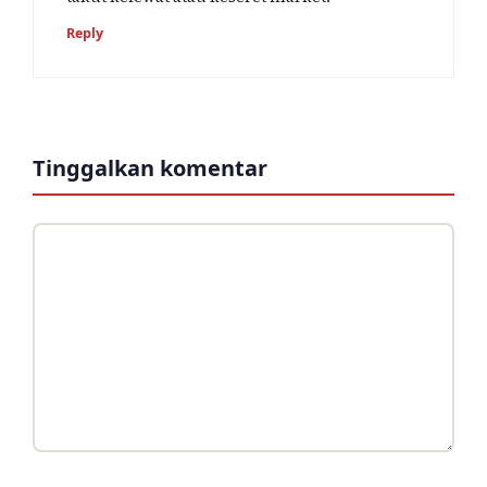
Reply
Tinggalkan komentar
Komentar
Nama
Surel
Situs
web