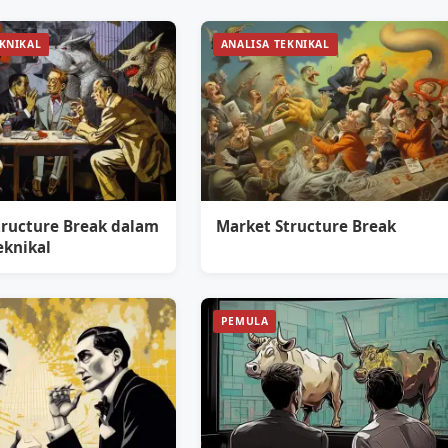
EKNIKAL
ANALISA TEKNIKAL
tructure Break dalam
Market Structure Break
eknikal
PEMULA