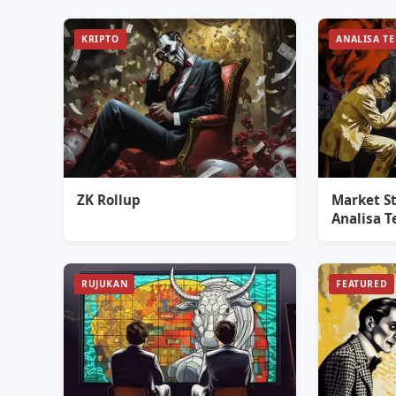
KRIPTO
ANALISA T
ZK Rollup
Market S
Analisa T
RUJUKAN
FEATURED