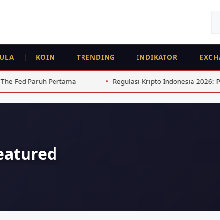
Ca
un
ULA
KOIN
TRENDING
INDIKATOR
EXCH
h Pertama
Regulasi Kripto Indonesia 2026: Perubahan Pen
eatured