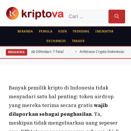
Langsung
ke
Cari
isi
untuk:
BERANDA
PEMULA
KOIN
TRENDING
INDIKATOR
EXCHANGES
TRADER
AIRDROP
Pajak Airdrop Indonesia 2026: Panduan
hindari: 7 Fatal
Arbitrase Crypto Indonesia: Panduan Selisih Harga B
BREAKING
Lapor ke DJP
Oleh
Kripto Master
9 Juni 2026
Banyak pemilik kripto di Indonesia tidak
menyadari satu hal penting: token airdrop
yang mereka terima secara gratis
wajib
dilaporkan sebagai penghasilan
. Ya,
meskipun tidak mengeluarkan uang sepeser