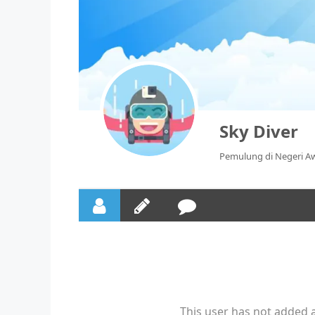
Sky Diver
Pemulung di Negeri A
This user has not added a