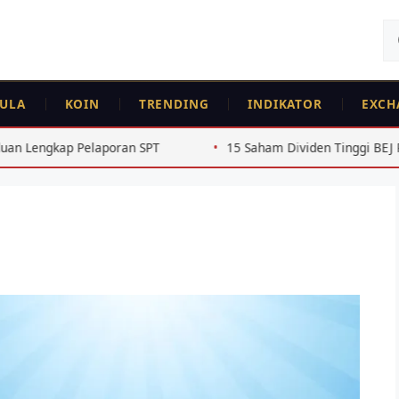
Ca
un
ULA
KOIN
TRENDING
INDIKATOR
EXCH
gkap Pelaporan SPT
15 Saham Dividen Tinggi BEJ Rutin 4 