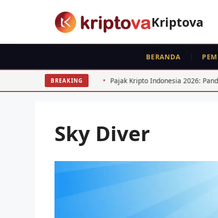
Langsung
ke
Kriptova
isi
BERANDA
PEM
Consumer Goods
Pajak Kripto Indonesia 2026: Panduan Len
BREAKING
Sky Diver