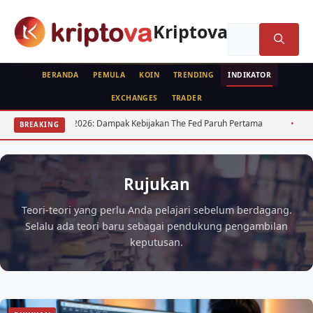
Langsung
ke
Kriptova
Cari
isi
untuk:
BERANDA
PEMULA
KOIN
TRENDING
INDIKATOR
EXCHANGES
TRADER
2026: Dampak Kebijakan The Fed Paruh Pertama
Regulasi Kripto Indon
BREAKING
Rujukan
Teori-teori yang perlu Anda pelajari sebelum berdagang.
Selalu ada teori baru sebagai pendukung pengambilan
keputusan.